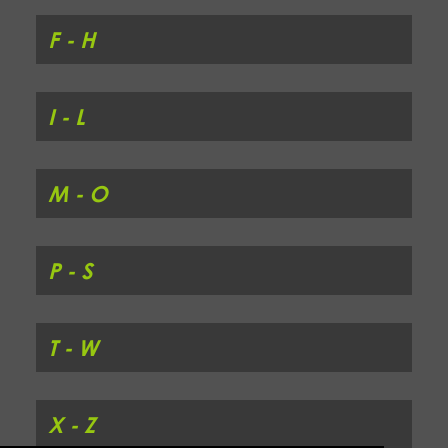
F - H
I - L
M - O
P - S
T - W
X - Z