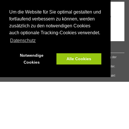
Um die Website für Sie optimal gestalten und
fortlaufend verbessern zu können, werden
zusätzlich zu den notwendigen Cookies
auch optionale Tracking-Cookies verwendet.
Datenschutz
Notwendige
Aus Gründen der besseren Lesbarkeit wird auf die gleichzeitige Verwendung der
Alle Cookies
Sprachformen männlich, weiblich und divers (m/w/d) verzichtet.
Cookies
Sämtliche Personenbezeichnungen gelten gleichermaßen für alle Geschlechter.
© 2026 Tschüss Schule Landkreis Goslar |
Impressum
|
Datenschutz
|
Kontakt