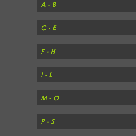
A - B
C - E
F - H
I - L
M - O
P - S