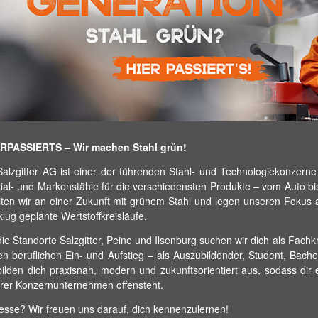
RPASSIERTS – Wir machen Stahl grün!
Salzgitter AG ist einer der führenden Stahl- und Technologiekonzern
ial- und Markenstähle für die verschiedensten Produkte – vom Auto bi
iten wir an einer Zukunft mit grünem Stahl und legen unseren Fokus au
klug geplante Wertstoffkreisläufe.
die Standorte Salzgitter, Peine und Ilsenburg suchen wir dich als Fachk
en beruflichen Ein- und Aufstieg – als Auszubildender, Student, Bache
bilden dich praxisnah, modern und zukunftsorientiert aus, sodass dir 
rer Konzernunternehmen offensteht.
resse? Wir freuen uns darauf, dich kennenzulernen!