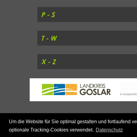
P - S
T - W
X - Z
Aus Gründen der besseren Lesbarkeit wird auf die gleichzeitige Verwend
Um die Website für Sie optimal gestalten und fortlaufend
Sämtliche Personenbezeichnungen gelten gleichermaßen für alle Geschl
optionale Tracking-Cookies verwendet.
Datenschutz
© 2026 Tschüss Schule Landkreis Goslar |
Impressum
|
Datenschutz
|