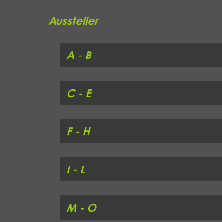
Aussteller
A - B
C - E
F - H
I - L
M - O