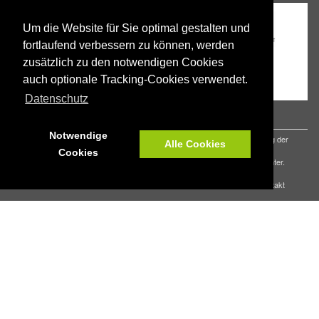
Um die Website für Sie optimal gestalten und
fortlaufend verbessern zu können, werden
zusätzlich zu den notwendigen Cookies
auch optionale Tracking-Cookies verwendet.
Datenschutz
Notwendige
Aus Gründen der besseren Lesbarkeit wird auf die gleichzeitige Verwendung der
Alle Cookies
Sprachformen männlich, weiblich und divers (m/w/d) verzichtet.
Cookies
Sämtliche Personenbezeichnungen gelten gleichermaßen für alle Geschlechter.
© 2026 Tschüss Schule Landkreis Goslar |
Impressum
|
Datenschutz
|
Kontakt