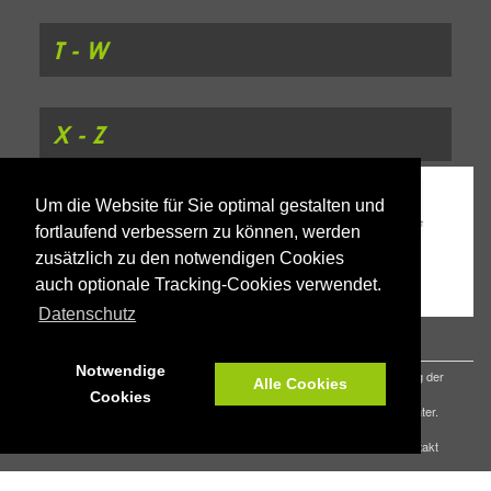
T - W
X - Z
Um die Website für Sie optimal gestalten und
fortlaufend verbessern zu können, werden
zusätzlich zu den notwendigen Cookies
auch optionale Tracking-Cookies verwendet.
Datenschutz
Notwendige
Aus Gründen der besseren Lesbarkeit wird auf die gleichzeitige Verwendung der
Alle Cookies
Sprachformen männlich, weiblich und divers (m/w/d) verzichtet.
Cookies
Sämtliche Personenbezeichnungen gelten gleichermaßen für alle Geschlechter.
© 2026 Tschüss Schule Landkreis Goslar |
Impressum
|
Datenschutz
|
Kontakt