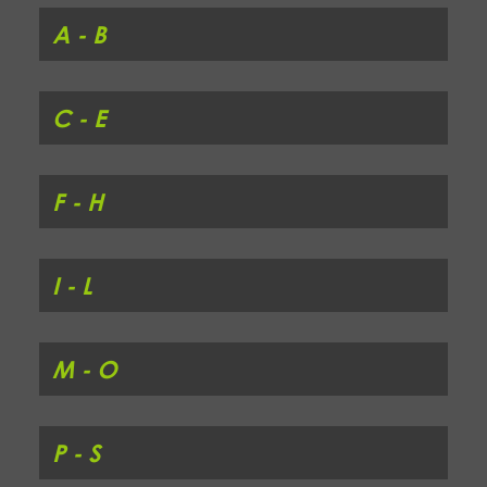
A - B
C - E
F - H
I - L
M - O
P - S